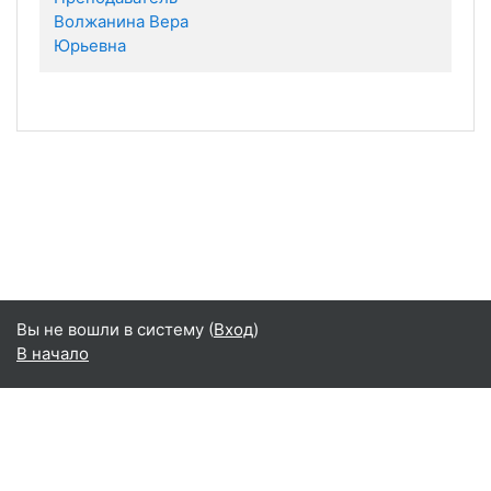
Волжанина Вера
Юрьевна
Вы не вошли в систему (
Вход
)
В начало
Русский ‎(ru)‎
English ‎(en)‎
Русский ‎(ru)‎
Сводка хранения данных