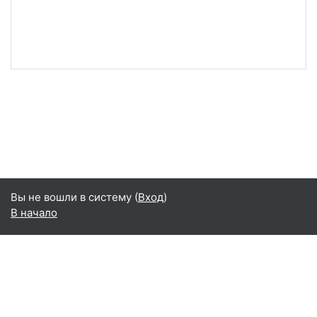
Вы не вошли в систему (
Вход
)
В начало
Русский ‎(ru)‎
English ‎(en)‎
Русский ‎(ru)‎
Сводка хранения данных
Переключить на стандартную тему