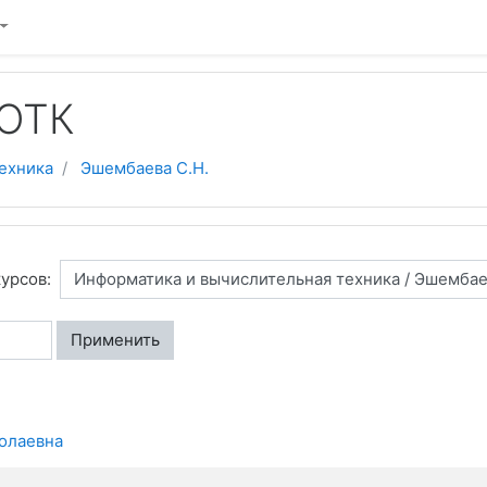
ЙОТК
ехника
Эшембаева С.Н.
урсов:
Применить
олаевна