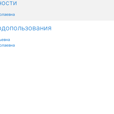
ности
олаевна
одопользования
ьевна
олаевна