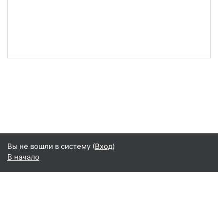
Вы не вошли в систему (
Вход
)
В начало
Русский ‎(ru)‎
English ‎(en)‎
Русский ‎(ru)‎
Сводка хранения данных