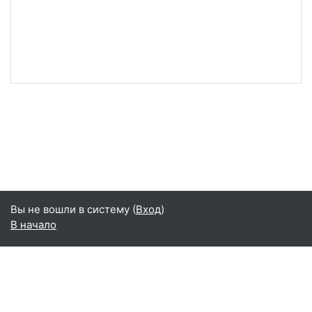
Вы не вошли в систему (
Вход
)
В начало
Русский ‎(ru)‎
English ‎(en)‎
Русский ‎(ru)‎
Сводка хранения данных