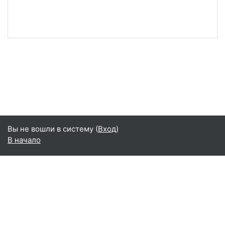
Вы не вошли в систему (
Вход
)
В начало
Русский ‎(ru)‎
English ‎(en)‎
Русский ‎(ru)‎
Сводка хранения данных
Переключить на стандартную тему