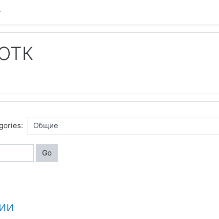
ЙОТК
gories:
Go
ии